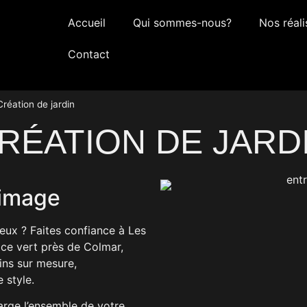
Accueil
Qui sommes-nous?
Nos réali
Contact
Création de jardin
RÉATION DE JARD
 image
eux ? Faites confiance à Les
pace vert près de Colmar,
ins sur mesure,
 style.
arge l’ensemble de votre